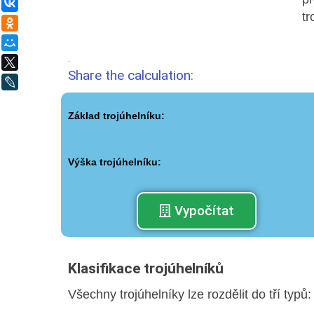
ВКонтакте
Одноклассники
Мой Мир
.
X
Share the calculation:
LiveJournal
Základ trojúhelníku:
Výška trojúhelníku:
Vypočítat
Klasifikace trojúhelníků
Všechny trojúhelníky lze rozdělit do tří typů: