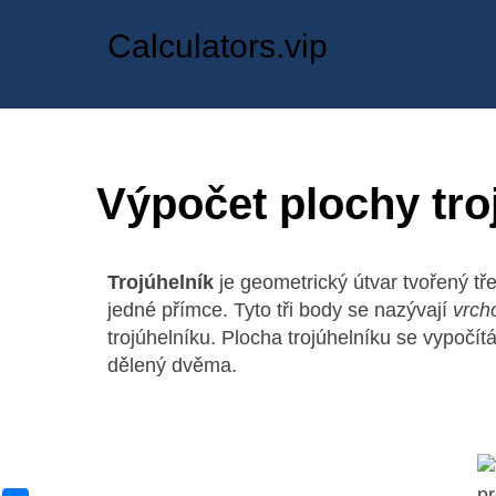
Calculators.vip
Výpočet plochy tro
Trojúhelník
je geometrický útvar tvořený tře
jedné přímce. Tyto tři body se nazývají
vrch
trojúhelníku. Plocha trojúhelníku se vypočít
dělený dvěma.