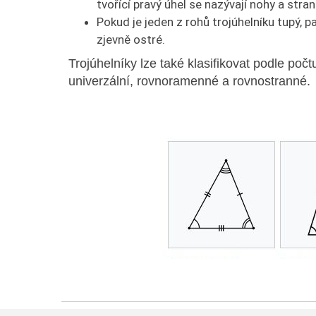
tvořící pravý úhel se nazývají nohy a str
Pokud je jeden z rohů trojúhelníku tupý, p
zjevně ostré.
Trojúhelníky lze také klasifikovat podle počt
univerzální, rovnoramenné a rovnostranné.