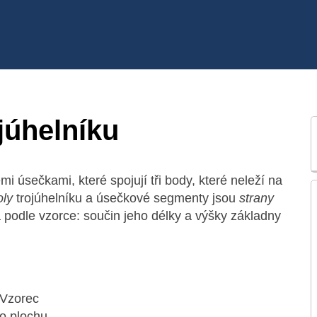
júhelníku
mi úsečkami, které spojují tři body, které neleží na
oly
trojúhelníku a úsečkové segmenty jsou
strany
á podle vzorce: součin jeho délky a výšky základny