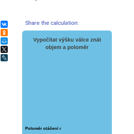
.
Share the calculation:
ВКонтакте
Одноклассники
Vypočítat výšku válce znát
Мой Мир
objem a poloměr
X
LiveJournal
Poloměr otáčení r