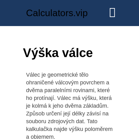
Calculators.vip
Výška válce
Válec je geometrické tělo
ohraničené válcovým povrchem a
dvěma paralelními rovinami, které
ho protínají. Válec má výšku, která
je kolmá k jeho dvěma základům.
Způsob určení její délky závisí na
souboru zdrojových dat. Tato
kalkulačka najde výšku poloměrem
a objemem.