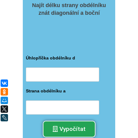
Najít délku strany obdélníku
znát diagonální a boční
Úhlopříčka obdélníku d
ВКонтакте
Strana obdélníku a
Одноклассники
Мой Мир
X
LiveJournal
Vypočítat