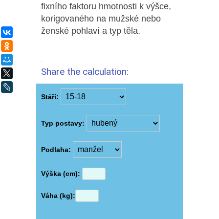
fixního faktoru hmotnosti k výšce,
korigovaného na mužské nebo
ženské pohlaví a typ těla.
ВКонтакте
Одноклассники
.
Мой Мир
Share the calculation:
X
LiveJournal
Stáří:
Typ postavy:
Podlaha:
Výška (cm):
Váha (kg):