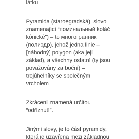
látku.
Pyramida (staroegradská). slovo
znamenající “поминальный koláč
kónické”) – to многогранник
(полиэдр), jehož jedna linie –
[náhodný] polygon (aka její
základ), a všechny ostatní (ty jsou
považovány za boční) –
trojúhelníky se společným
vrcholem.
Zkrácení znamená určitou
“odříznutí”.
Jinými slovy, je to část pyramidy,
která je uzavřena mezi základnou