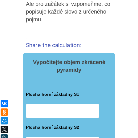
Ale pro začátek si vzpomeňme, co
popisuje každé slovo z určeného
pojmu.
.
Share the calculation:
Vypočítejte objem zkrácené
pyramidy
Plocha horní základny S1
ВКонтакте
Одноклассники
Мой Мир
Plocha horní základny S2
X
LiveJournal