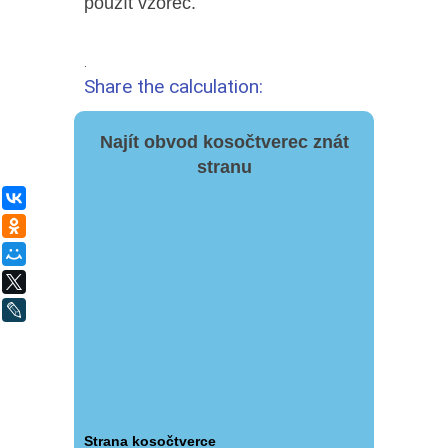
použít vzorec.
.
Share the calculation:
Najít obvod kosočtverec znát
stranu
ВКонтакте
Одноклассники
Мой Мир
X
LiveJournal
Strana kosočtverce