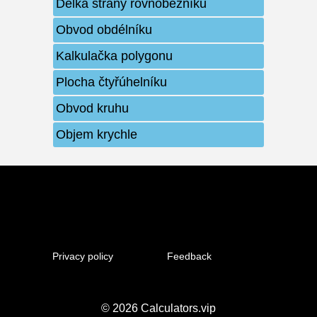
Délka strany rovnoběžníku
Obvod obdélníku
Kalkulačka polygonu
Plocha čtyřúhelníku
Obvod kruhu
Objem krychle
Privacy policy
Feedback
© 2026
Calculators.vip