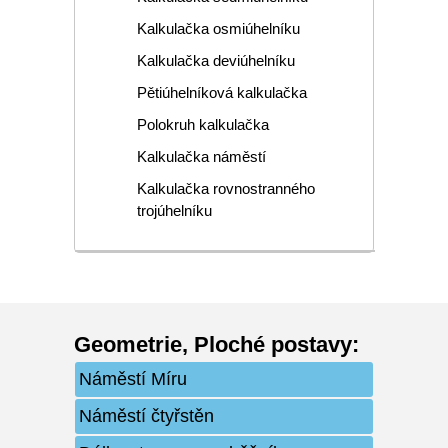
Kalkulačka osmiúhelníku
Kalkulačka deviúhelníku
Pětiúhelníková kalkulačka
Polokruh kalkulačka
Kalkulačka náměstí
Kalkulačka rovnostranného
trojúhelníku
Geometrie
,
Ploché postavy
:
Náměstí Míru
Náměstí čtyřstěn