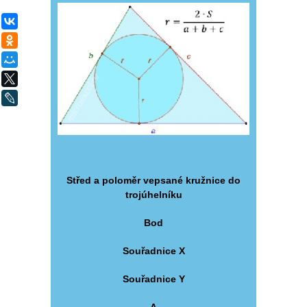
ВКонтакте
Одноклассники
Мой Мир
X
LiveJournal
Střed a poloměr vepsané kružnice do
trojúhelníku
Bod
Souřadnice X
Souřadnice Y
A