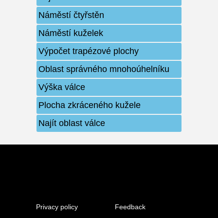
Náměstí čtyřstěn
Náměstí kuželek
Výpočet trapézové plochy
Oblast správného mnohoúhelníku
Výška válce
Plocha zkráceného kužele
Najít oblast válce
Privacy policy
Feedback