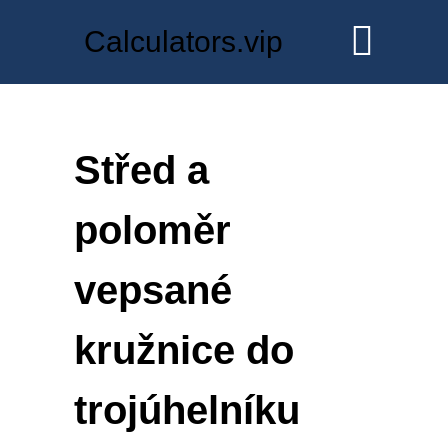
Calculators.vip
Střed a
poloměr
vepsané
kružnice do
trojúhelníku