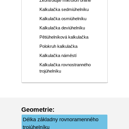
Zkontrolujte mikrofon online
Kalkulačka sedmiúhelníku
Kalkulačka osmiúhelníku
Kalkulačka deviúhelníku
Pětiúhelníková kalkulačka
Polokruh kalkulačka
Kalkulačka náměstí
Kalkulačka rovnostranného
trojúhelníku
Geometrie
:
Délka základny rovnoramenného
trojúhelníku