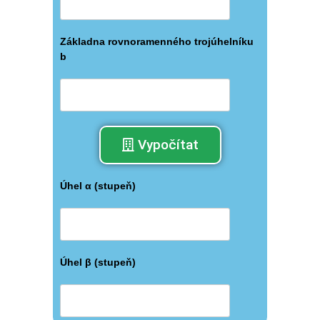
Základna rovnoramenného trojúhelníku
b
Vypočítat
Úhel α (stupeň)
Úhel β (stupeň)