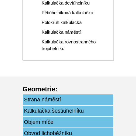
Kalkulačka deviúhelníku
Pětiúhelníková kalkulačka
Polokruh kalkulačka
Kalkulačka náměstí
Kalkulačka rovnostranného
trojúhelníku
Geometrie
:
Strana náměstí
Kalkulačka šestiúhelníku
Objem míče
Obvod lichoběžníku