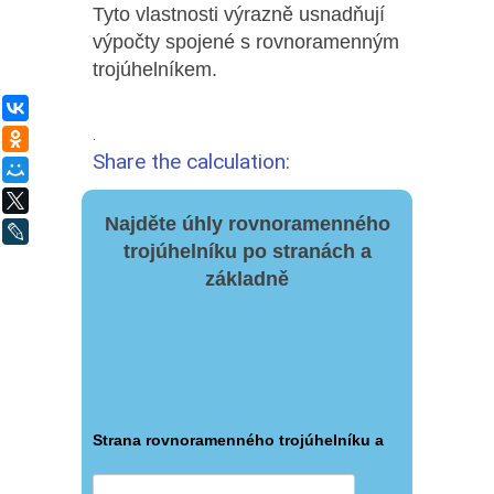
Tyto vlastnosti výrazně usnadňují
výpočty spojené s rovnoramenným
trojúhelníkem.
ВКонтакте
.
Одноклассники
Share the calculation:
Мой Мир
X
Najděte úhly rovnoramenného
LiveJournal
trojúhelníku po stranách a
základně
Strana rovnoramenného trojúhelníku a