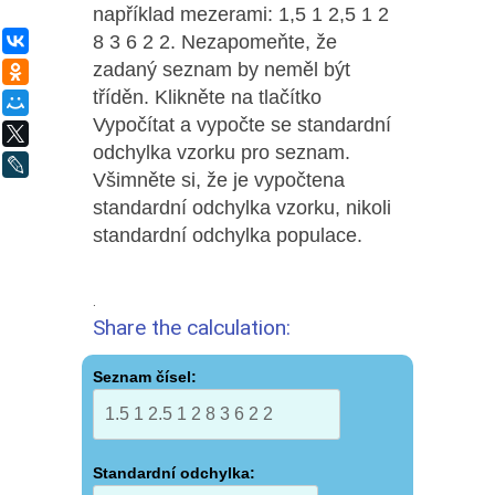
například mezerami: 1,5 1 2,5 1 2
8 3 6 2 2. Nezapomeňte, že
ВКонтакте
zadaný seznam by neměl být
Одноклассники
tříděn. Klikněte na tlačítko
Мой Мир
Vypočítat a vypočte se standardní
X
odchylka vzorku pro seznam.
LiveJournal
Všimněte si, že je vypočtena
standardní odchylka vzorku, nikoli
standardní odchylka populace.
.
Share the calculation:
Seznam čísel:
Standardní odchylka: