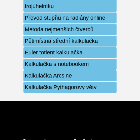
trojúhelníku
Převod stupňů na radiány online
Metoda nejmenších čtverců
Pětimístná střední kalkulačka
Euler totient kalkulačka
Kalkulačka s notebookem
Kalkulačka Arcsine
Kalkulačka Pythagorovy věty