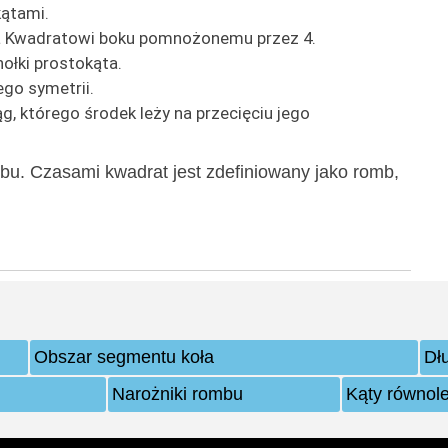
ątami.
a Kwadratowi boku pomnożonemu przez 4.
ołki prostokąta.
ego symetrii.
 którego środek leży na przecięciu jego
u. Czasami kwadrat jest zdefiniowany jako romb,
Obszar segmentu koła
Dł
Narożniki rombu
Kąty równol