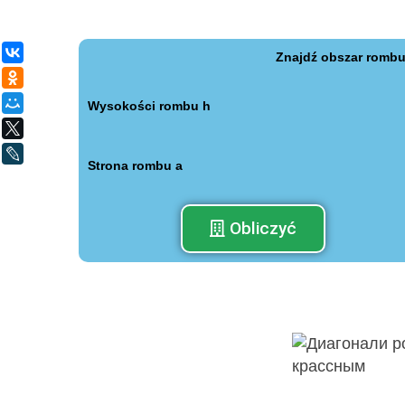
ВКонтакте
Znajdź obszar rombu
Одноклассники
Мой Мир
Wysokości rombu h
X
LiveJournal
Strona rombu а
Obliczyć