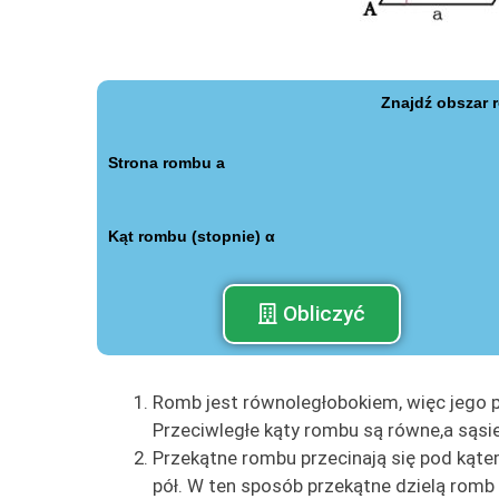
Znajdź obszar 
Strona rombu а
Kąt rombu (stopnie) α
Obliczyć
Romb jest równoległobokiem, więc jego p
Przeciwległe kąty rombu są równe,a sąsie
Przekątne rombu przecinają się pod kąte
pół. W ten sposób przekątne dzielą romb 