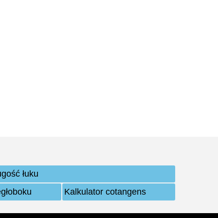
ugość łuku
egłoboku
Kalkulator cotangens