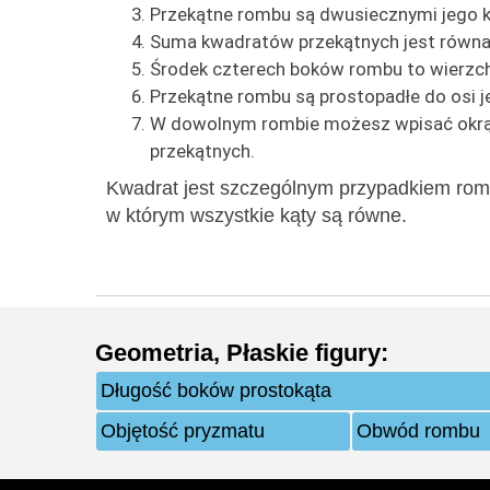
Przekątne rombu są dwusiecznymi jego k
Suma kwadratów przekątnych jest równ
Środek czterech boków rombu to wierzch
Przekątne rombu są prostopadłe do osi j
W dowolnym rombie możesz wpisać okrąg,
przekątnych.
Kwadrat jest szczególnym przypadkiem romb
w którym wszystkie kąty są równe.
Geometria
,
Płaskie figury
:
Długość boków prostokąta
Objętość pryzmatu
Obwód rombu