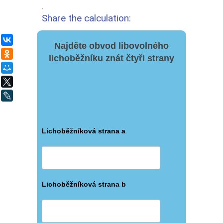
.
Share the calculation:
ВКонтакте
Najděte obvod libovolného
Одноклассники
lichoběžníku znát čtyři strany
Мой Мир
X
LiveJournal
Lichoběžníková strana a
Lichoběžníková strana b