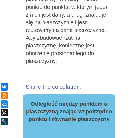
punktu do punktu, w którym jeden
z nich jest dany, a drugi znajduje
się na płaszczyźnie i jest
rzutowany na daną płaszczyznę.
Aby zbudować rzut na
płaszczyznę, konieczne jest
obniżenie prostopadłego do
płaszczyzny.
.
Share the calculation:
ВКонтакте
Одноклассники
Odległość między punktem a
Мой Мир
płaszczyzną znając współrzędne
X
punktu i równanie płaszczyzny
LiveJournal