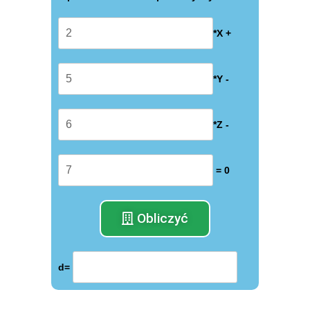
*X +
*Y -
*Z -
= 0
Obliczyć
d=