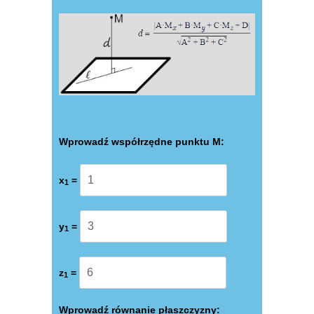
Wprowadź współrzędne punktu M:
x
=
1
y
=
1
z
=
1
Wprowadź równanie płaszczyzny: