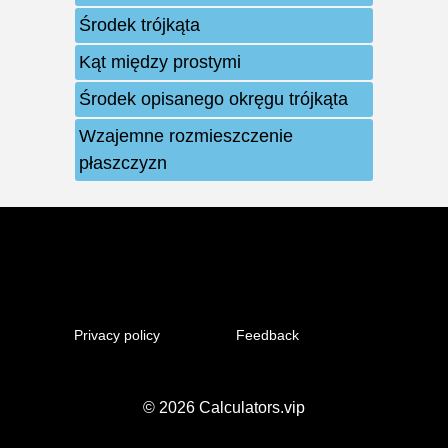
Środek trójkąta
Kąt między prostymi
Środek opisanego okręgu trójkąta
Wzajemne rozmieszczenie
płaszczyzn
Privacy policy
Feedback
© 2026
Calculators.vip