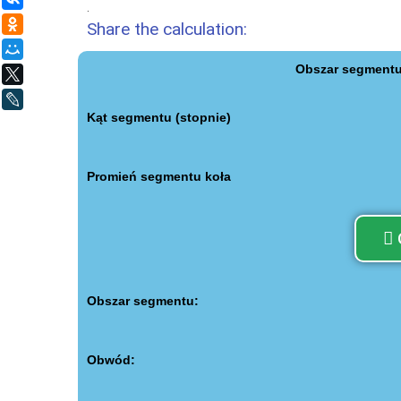
.
Одноклассники
Share the calculation:
Мой Мир
Obszar segmentu 
X
LiveJournal
Kąt segmentu (stopnie)
Promień segmentu koła
Obszar segmentu:
Obwód: