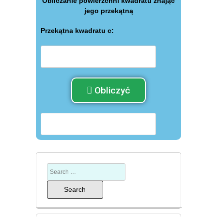
Obliczanie powierzchni kwadratu znając
jego przekątną
Przekątna kwadratu с:
Obliczyć