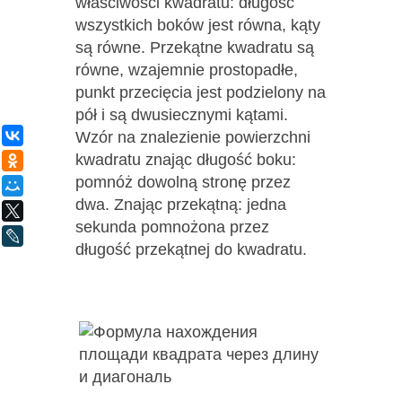
właściwości kwadratu: długość
wszystkich boków jest równa, kąty
są równe. Przekątne kwadratu są
równe, wzajemnie prostopadłe,
punkt przecięcia jest podzielony na
pół i są dwusiecznymi kątami.
Wzór na znalezienie powierzchni
ВКонтакте
kwadratu znając długość boku:
Одноклассники
pomnóż dowolną stronę przez
Мой Мир
dwa. Znając przekątną: jedna
X
sekunda pomnożona przez
LiveJournal
długość przekątnej do kwadratu.