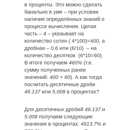
в проценты. Это можно сделать
банально в уме – при условии
наличия определённых знаний о
процессе вычисления. Целая
часть –
4
– указывает на
количество сотен ( 4*100)=400, а
дробная – 0.6 или (6/10) – на
количество десятков (6*10=60).
В итоге получаем
460%
(т.е.
сумму полученных ранее
значений:
400 + 60
). А как тогда
посчитать десятичные дроби
49.137
или
5.008
в процентах?
Для десятичных дробей
49.137
и
5.008
получаем следующие
значения в процентах:
4913.7%
и