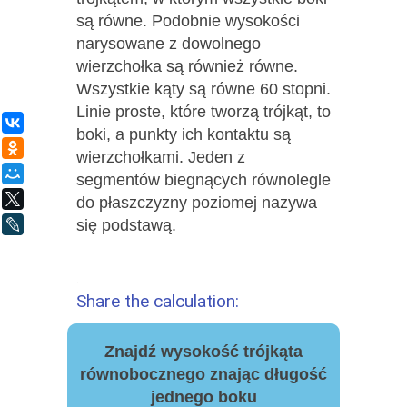
są równe. Podobnie wysokości
narysowane z dowolnego
wierzchołka są również równe.
Wszystkie kąty są równe 60 stopni.
Linie proste, które tworzą trójkąt, to
ВКонтакте
boki, a punkty ich kontaktu są
Одноклассники
wierzchołkami. Jeden z
Мой Мир
segmentów biegnących równolegle
X
do płaszczyzny poziomej nazywa
się podstawą.
LiveJournal
.
Share the calculation:
Znajdź wysokość trójkąta
równobocznego znając długość
jednego boku