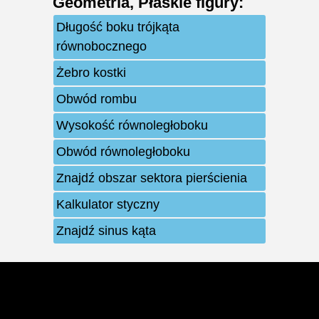
Geometria
,
Płaskie figury
:
Długość boku trójkąta
równobocznego
Żebro kostki
Obwód rombu
Wysokość równoległoboku
Obwód równoległoboku
Znajdź obszar sektora pierścienia
Kalkulator styczny
Znajdź sinus kąta