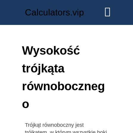
Calculators.vip
Wysokość
trójkąta
równoboczneg
o
Trójkąt równoboczny jest
trójkątem, w którym wszystkie boki