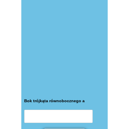
Bok trójkąta równobocznego a