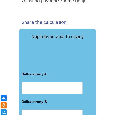
závisí na původně známé údaje.
.
Share the calculation:
Najít obvod znát tři strany
Délka strany A
ВКонтакте
Délka strany B
Одноклассники
Мой Мир