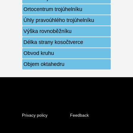
Ortocentrum trojúhelníku
Úhly pravoúhlého trojúhelníku
Výška rovnoběžníku
Délka strany kosočtverce
Obvod kruhu
Objem oktahedru
Privacy policy
Feedback