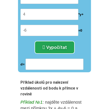
*y+
=0
Vypočítat
d=
Příklad úkolů pro nalezení
vzdálenosti od bodu k přímce v
rovině
Příklad №1
:
najděte vzdálenost
mezi přímkou 3x + 4y-6 = 0 a