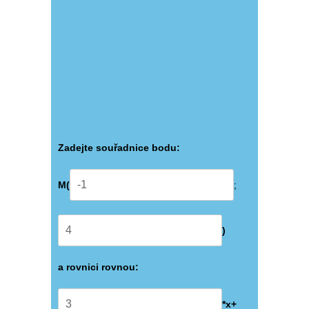
Zadejte souřadnice bodu:
М(
;
)
a rovnici rovnou:
*x+