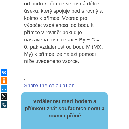
od bodu k přímce se rovná délce
úseku, který spojuje bod s rovný a
kolmo k přímce. Vzorec pro
výpočet vzdálenosti od bodu k
přímce v rovině: pokud je
nastavena rovnice ax + By + C =
0, pak vzdálenost od bodu M (MX,
My) k přímce lze nalézt pomocí
níže uvedeného vzorce.
ВКонтакте
.
Одноклассники
Share the calculation:
Мой Мир
X
Vzdálenost mezi bodem a
LiveJournal
přímkou znát souřadnice bodu a
rovnici přímé