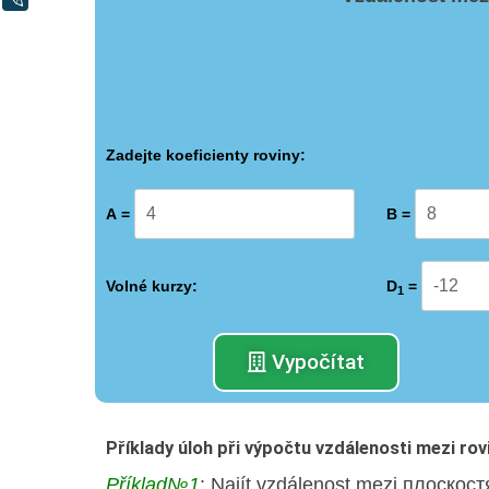
Zadejte koeficienty roviny:
А =
B =
Volné kurzy:
D
=
1
Vypočítat
Příklady úloh při výpočtu vzdálenosti mezi rov
Příklad№1
: Najít vzdálenost mezi плоскост