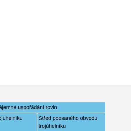
ájemné uspořádání rovin
ojúhelníku
Střed popsaného obvodu
trojúhelníku