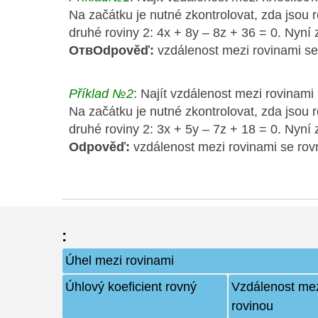
Na začátku je nutné zkontrolovat, zda jsou r
druhé roviny 2: 4
x
+ 8
y
– 8
z
+ 36 = 0. Nyní 
ОтвOdpověď:
vzdálenost mezi rovinami se
Příklad №2
: Najít vzdálenost mezi rovinami 
Na začátku je nutné zkontrolovat, zda jsou r
druhé roviny 2: 3
x
+ 5
y
– 7
z
+ 18 = 0. Nyní 
Odpověď:
vzdálenost mezi rovinami se rov
:
Úhel mezi rovinami
Úhlový koeficient rovný
Vzdálenost me
rovinou