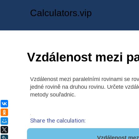
Calculators.vip
Vzdálenost mezi pa
Vzdálenost mezi paralelními rovinami se rov
jedné rovině na druhou rovinu. Určete vzdá
metody souřadnic.
ВКонтакте
Одноклассники
.
Share the calculation:
Мой Мир
X
Vzdálenost mezi
LiveJournal