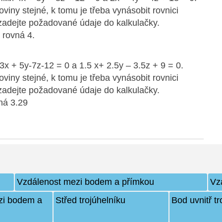
oviny stejné, k tomu je třeba vynásobit rovnici
zadejte požadované údaje do kalkulačky.
 rovná 4.
3x + 5y-7z-12 = 0 a 1.5 x+ 2.5y – 3.5z + 9 = 0.
oviny stejné, k tomu je třeba vynásobit rovnici
zadejte požadované údaje do kalkulačky.
ná 3.29
Vzdálenost mezi bodem a přímkou
Vz
zi bodem a
Střed trojúhelníku
Bod uvnitř tr