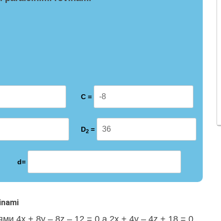
C =
D
=
2
d=
inami
ями 4x + 8y – 8z – 12 = 0 a 2x + 4y – 4z + 18 = 0.