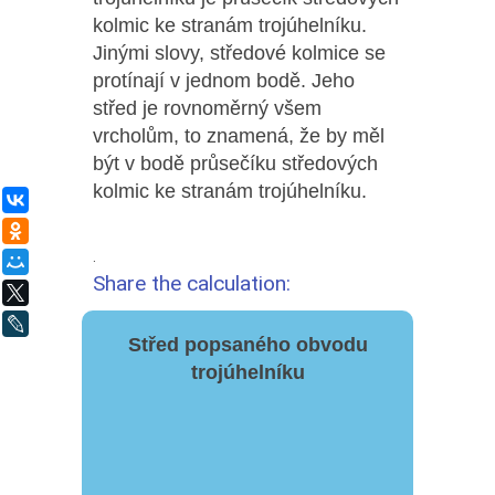
kolmic ke stranám trojúhelníku.
Jinými slovy, středové kolmice se
protínají v jednom bodě. Jeho
střed je rovnoměrný všem
vrcholům, to znamená, že by měl
být v bodě průsečíku středových
kolmic ke stranám trojúhelníku.
ВКонтакте
Одноклассники
.
Мой Мир
Share the calculation:
X
LiveJournal
Střed popsaného obvodu
trojúhelníku