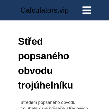
Calculators.vip
Střed
popsaného
obvodu
trojúhelníku
Středem popsaného obvodu
trojúhelníku je průsečík středových