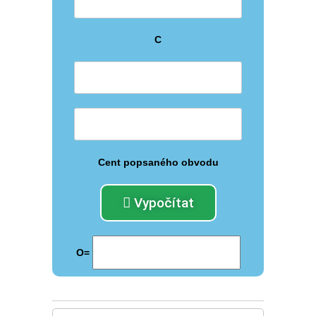
C
Cent popsaného obvodu
Vypočítat
O=