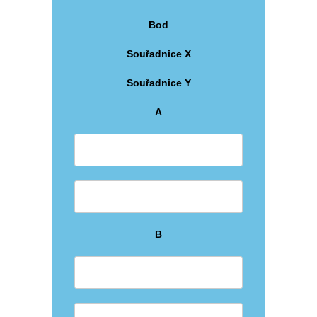
Bod
Souřadnice X
Souřadnice Y
A
B