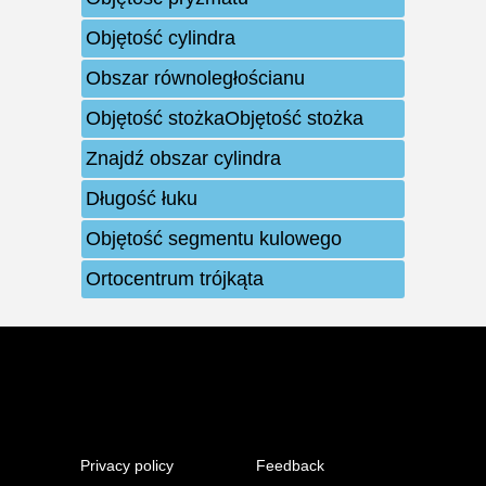
Objętość cylindra
Obszar równoległościanu
Objętość stożkaObjętość stożka
Znajdź obszar cylindra
Długość łuku
Objętość segmentu kulowego
Ortocentrum trójkąta
Privacy policy
Feedback