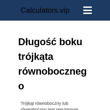
Calculators.vip
Długość boku
trójkąta
równoboczneg
o
Trójkąt równoboczny lub
równoboczny jest regularnym