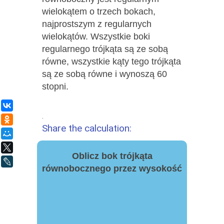
wielokątem o trzech bokach,
najprostszym z regularnych
wielokątów. Wszystkie boki
regularnego trójkąta są ze sobą
równe, wszystkie kąty tego trójkąta
są ze sobą równe i wynoszą 60
stopni.
ВКонтакте
.
Одноклассники
Share the calculation:
Мой Мир
X
Oblicz bok trójkąta
LiveJournal
równobocznego przez wysokość