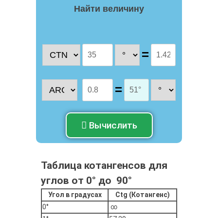
Найти величину
=
=
Вычислить
Таблица котангенсов для
углов от 0° до 90°
Угол в градусах
Ctg (Котангенс)
0°
∞