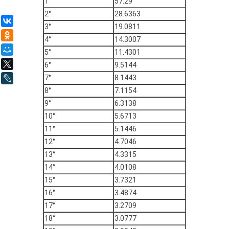
1°
57.29
2°
28.6363
ВКонтакте
3°
19.0811
Одноклассники
4°
14.3007
Мой Мир
5°
11.4301
X
6°
9.5144
7°
8.1443
LiveJournal
8°
7.1154
9°
6.3138
10°
5.6713
11°
5.1446
12°
4.7046
13°
4.3315
14°
4.0108
15°
3.7321
16°
3.4874
17°
3.2709
18°
3.0777