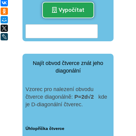
ВКонтакте
Vypočítat
Одноклассники
Мой Мир
X
LiveJournal
Najít obvod čtverce znát jeho
diagonální
Vzorec pro nalezení obvodu
čtverce diagonálně:
P
=
2
d
√
2
kde
je D-diagonální čtverec.
Úhlopříčka čtverce