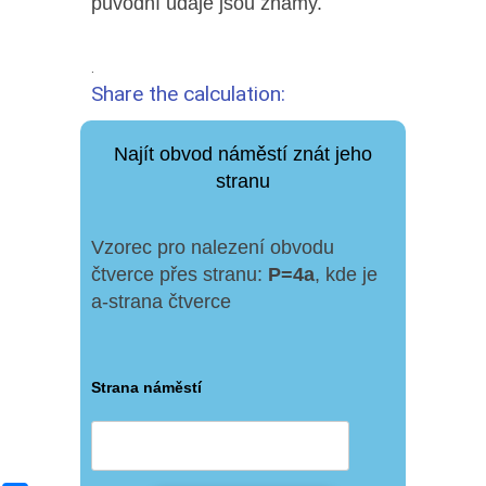
původní údaje jsou známy.
.
Share the calculation:
Najít obvod náměstí znát jeho
stranu
Vzorec pro nalezení obvodu
čtverce přes stranu:
P
=
4
a
, kde je
a-strana čtverce
Strana náměstí