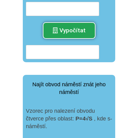
Vypočítat
Najít obvod náměstí znát jeho
náměstí
Vzorec pro nalezení obvodu
čtverce přes oblast:
P
=
4√
S
, kde s-
náměstí.