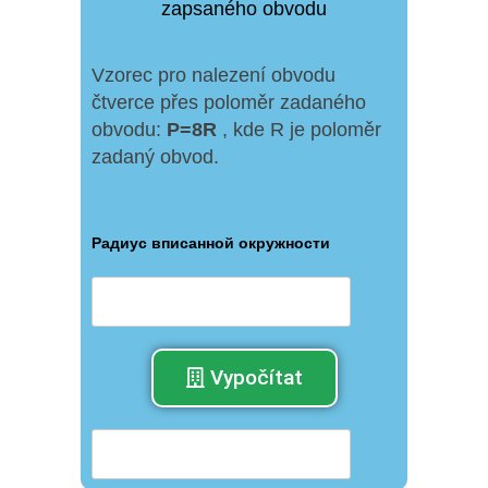
zapsaného obvodu
Vzorec pro nalezení obvodu
čtverce přes poloměr zadaného
obvodu:
P
=
8R
, kde R je poloměr
zadaný obvod.
Радиус вписанной окружности
Vypočítat