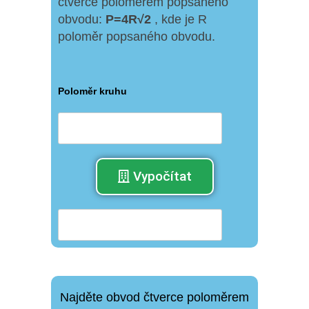
čtverce poloměrem popsaného
obvodu:
P
=
4R√
2
, kde je R
poloměr popsaného obvodu.
Poloměr kruhu
Vypočítat
Najděte obvod čtverce poloměrem