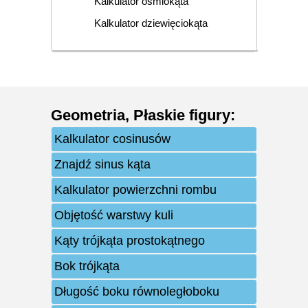
Kalkulator ośmiokąta
Kalkulator dziewięciokąta
Geometria
,
Płaskie figury
:
Kalkulator cosinusów
Znajdź sinus kąta
Kalkulator powierzchni rombu
Objętość warstwy kuli
Kąty trójkąta prostokątnego
Bok trójkąta
Długość boku równoległoboku