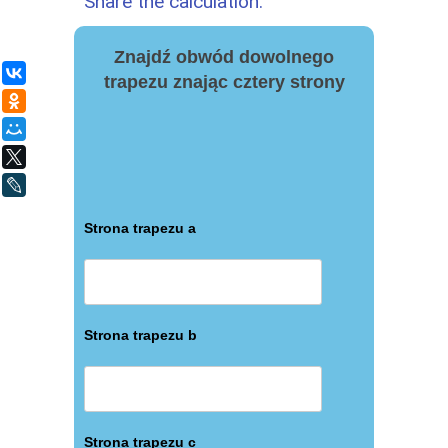
Share the calculation:
Znajdź obwód dowolnego
ВКонтакте
trapezu znając cztery strony
Одноклассники
Мой Мир
X
LiveJournal
Strona trapezu a
Strona trapezu b
Strona trapezu c