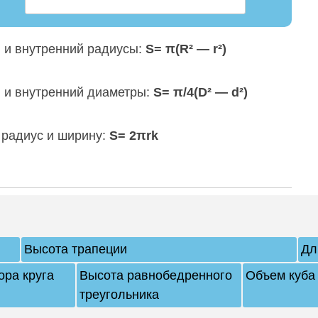
 и внутренний радиусы:
S= π(R² — r²)
 и внутренний диаметры:
S= π/4(D² — d²)
 радиус и ширину:
S= 2πrk
Высота трапеции
Дл
ора круга
Высота равнобедренного
Объем куба
треугольника