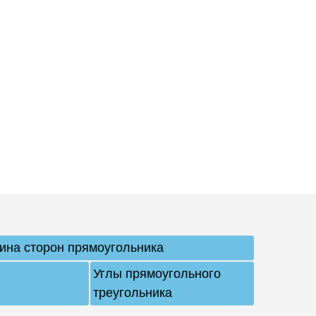
ина сторон прямоугольника
Углы прямоугольного
треугольника