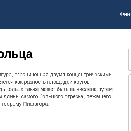
Фин
ольца
игура, ограниченная двумя концентрическими
яется как разность площадей кругов
дь кольца также может быть вычислена путём
ы длины самого большого отрезка, лежащего
з теорему Пифагора.