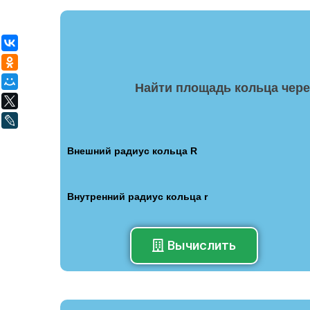
ВКонтакте
Одноклассники
Мой Мир
Найти площадь кольца чере
X
LiveJournal
Внешний радиус кольца R
Внутренний радиус кольца r
Вычислить