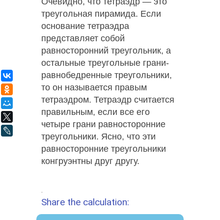
Очевидно, что тетраэдр — это
треугольная пирамида. Если
основание тетраэдра
представляет собой
равносторонний треугольник, а
остальные треугольные грани-
равнобедренные треугольники,
ВКонтакте
то он называется правым
Одноклассники
тетраэдром. Тетраэдр считается
Мой Мир
правильным, если все его
X
четыре грани равносторонние
LiveJournal
треугольники. Ясно, что эти
равносторонние треугольники
конгруэнтны друг другу.
.
Share the calculation: