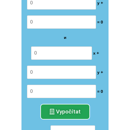
y +
= 0
и
x +
y +
= 0
Vypočítat