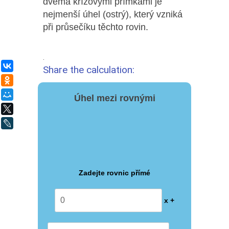
dvěma křížovými přímkami je
nejmenší úhel (ostrý), který vzniká
při průsečíku těchto rovin.
.
ВКонтакте
Share the calculation:
Одноклассники
Мой Мир
Úhel mezi rovnými
X
LiveJournal
Zadejte rovnic přímé
x +