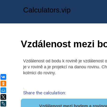
Calculators.vip
Vzdálenost mezi b
Vzdálenost od bodu k rovině je vzdálenost 
je v rovině a je projekcí na danou rovinu. Chc
kolmici do roviny.
ВКонтакте
Одноклассники
.
Мой Мир
Share the calculation:
X
LiveJournal
Vzdálenost mezi bodem a rovinou