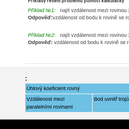
Příklady řešení problémů pomocí kalkulačky
Příklad №1:
najít vzdálenost mezi rovinou 
Odpověď:
vzdálenost od bodu k rovině se r
Příklad №2:
najít vzdálenost mezi rovinou 
Odpověď:
vzdálenost od bodu k rovině se 
:
Úhlový koeficient rovný
Vzdálenost mezi
Bod uvnitř troj
paralelními rovinami