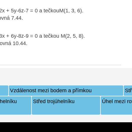
2x + 5y-6z-7 = 0 a tečkouM(1, 3, 6).
ovná 7.44.
3x + 6y-8z-9 = 0 a tečkou M(2, 5, 8).
rovná 10.44.
Vzdálenost mezi bodem a přímkou
St
úhelníku
Střed trojúhelníku
Úhel mezi r