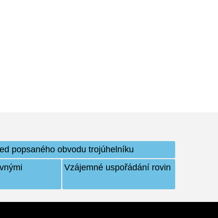
řed popsaného obvodu trojúhelníku
ovnými
Vzájemné uspořádání rovin