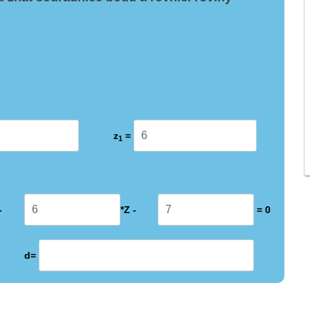
z
=
1
-
*Z -
= 0
d=