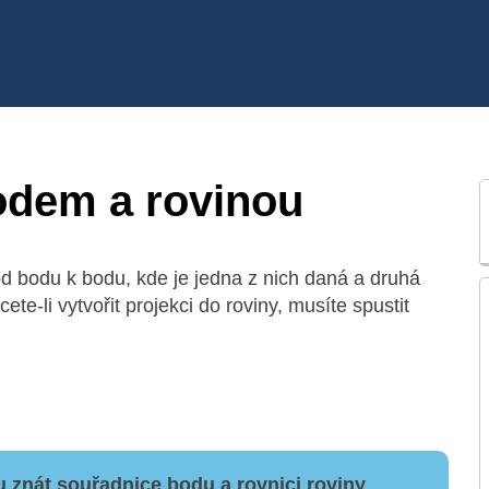
odem a rovinou
od bodu k bodu, kde je jedna z nich daná a druhá
ete-li vytvořit projekci do roviny, musíte spustit
 znát souřadnice bodu a rovnici roviny