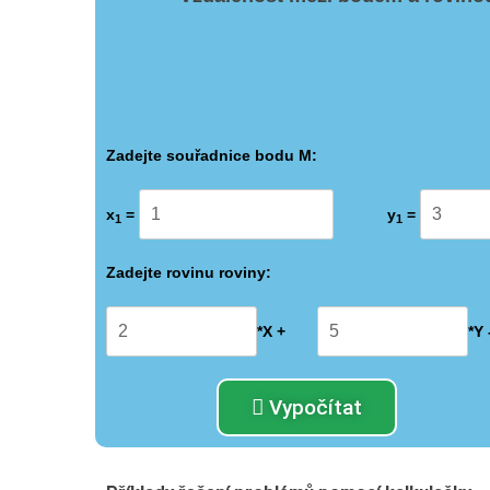
Zadejte souřadnice bodu M:
x
=
y
=
1
1
Zadejte rovinu roviny:
*X +
*Y 
Vypočítat