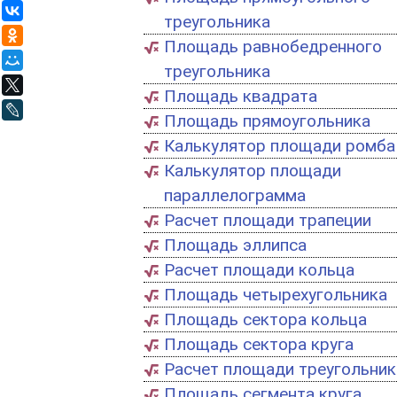
ВКонтакте
треугольника
Одноклассники
Площадь равнобедренного
Мой Мир
треугольника
X
Площадь квадрата
LiveJournal
Площадь прямоугольника
Калькулятор площади ромба
Калькулятор площади
параллелограмма
Расчет площади трапеции
Площадь эллипса
Расчет площади кольца
Площадь четырехугольника
Площадь сектора кольца
Площадь сектора круга
Расчет площади треугольника​​​​​​
Площадь сегмента круга